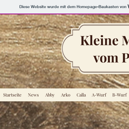
Diese Website wurde mit dem Homepage-Baukasten von
Kleine 
vom P
Startseite
News
Abby
Arko
Calla
A-Wurf
B-Wurf